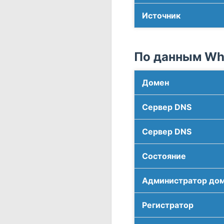
Источник
По данным Who
Домен
Сервер DNS
Сервер DNS
Соcтояние
Администратор до
Регистратор